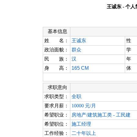
王诚东 - 个
基本信息
姓 名：
王诚东
性
政治面貌：
群众
学
民 族：
汉
年
身 高：
165 CM
体
求职意向
求职类型：
全职
要求月薪：
10000 元/月
希望职业：
房地产/建筑施工类 - 工民建
希望职位：
施工经理
工作经验：
二十年以上