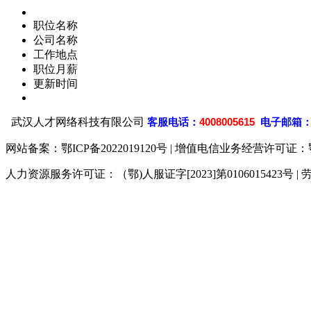
职位名称
公司名称
工作地点
职位月薪
更新时间
武汉人才网络科技有限公司
客
服电话：
4008005615
电子邮箱
网站备案：
鄂ICP备2022019120号
| 增值电信业务经营许可证：鄂B2-
人力资源服务许可证：（鄂)人服证字[2023]第0106015423号 | 
929人才网
929招聘网
南方人才网
919人才网
93
联合人才网
联合招聘网
888人才网
163人才网
16
同城招聘网
毕业生求职网
人才招聘网
招聘人才网
中
直聘招聘网
人才网
武汉人才网
520人才网
28