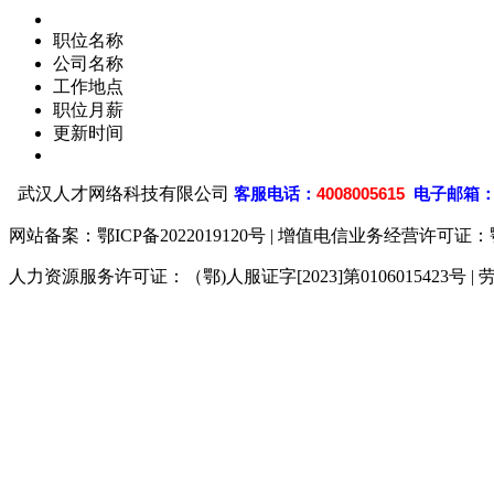
职位名称
公司名称
工作地点
职位月薪
更新时间
武汉人才网络科技有限公司
客
服电话：
4008005615
电子邮箱
网站备案：
鄂ICP备2022019120号
| 增值电信业务经营许可证：鄂B2-
人力资源服务许可证：（鄂)人服证字[2023]第0106015423号 | 
929人才网
929招聘网
南方人才网
919人才网
93
联合人才网
联合招聘网
888人才网
163人才网
16
同城招聘网
毕业生求职网
人才招聘网
招聘人才网
中
直聘招聘网
人才网
武汉人才网
520人才网
28